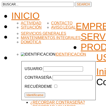
INICIO
ACTIVIDAD
CONTACTO
EMPR
SITUACIÓN
AVISO LEGAL
SERVICIOS GENERALES
SERV
MANTENIMIENTOS INTEGRALES
DOMÓTICA
PRO
IDENTIFICACIÓN
U
In
USUARIO
CONTRASEÑA
Co
RECUÉRDEME
¿RECORDAR CONTRASEÑA?